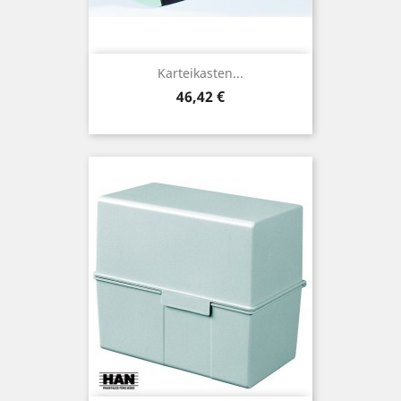
Karteikasten...
Preis
46,42 €