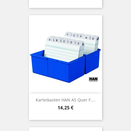
Karteikasten HAN A5 Quer F....
Preis
14,25 €