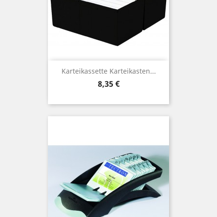
Karteikassette Karteikasten...
Preis
8,35 €