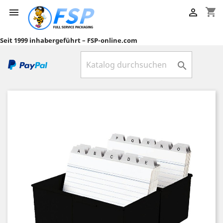
shopping_cart


Seit 1999 inhabergeführt – FSP-online.com
