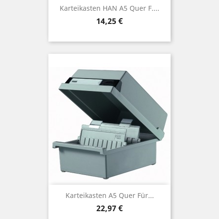
Karteikasten HAN A5 Quer F....
Preis
14,25 €
Karteikasten A5 Quer Für...
Preis
22,97 €