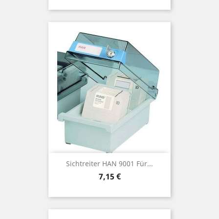
Sichtreiter HAN 9001 Für...
Preis
7,15 €