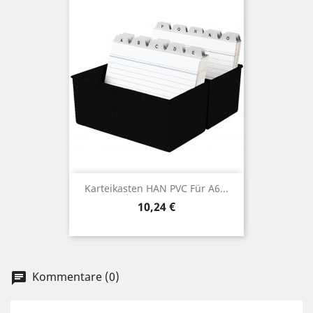
Karteikasten HAN PVC Für A6...
Preis
10,24 €
Kommentare (0)
chat