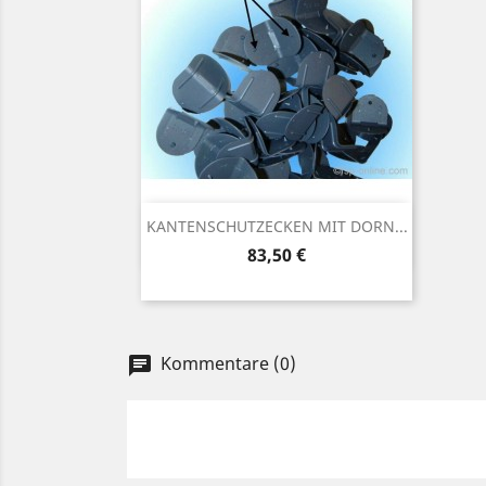
Vorschau

KANTENSCHUTZECKEN MIT DORN...
Preis
83,50 €
Kommentare (0)
chat