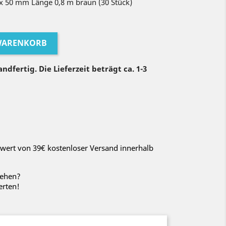
x 50 mm Länge 0,8 m braun (30 Stück)
 WARENKORB
ndfertig. Die Lieferzeit beträgt ca. 1-3
wert von 39€ kostenloser Versand innerhalb
sehen?
erten!