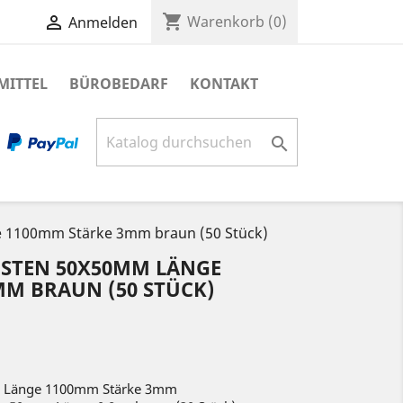
shopping_cart

Warenkorb
(0)
Anmelden
MITTEL
BÜROBEDARF
KONTAKT

e 1100mm Stärke 3mm braun (50 Stück)
STEN 50X50MM LÄNGE
MM BRAUN (50 STÜCK)
m Länge 1100mm Stärke 3mm