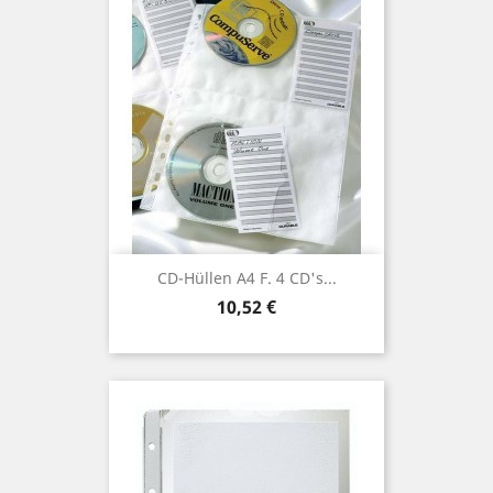
CD-Hüllen A4 F. 4 CD's...
Preis
10,52 €