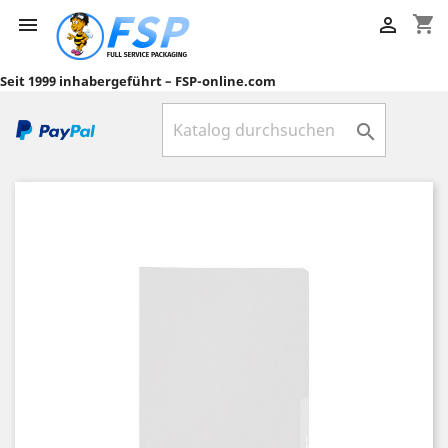
shopping_cart


Seit 1999 inhabergeführt – FSP-online.com
