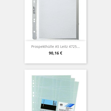
Prospekthülle A5 Leitz 4725...
Preis
90,16 €