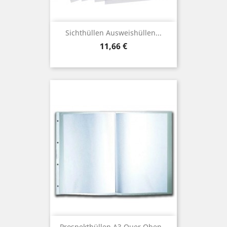
Sichthüllen Ausweishüllen...
Preis
11,66 €
Prospekthüllen A3 Quer Oben...