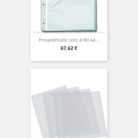
Prospekthülle Leitz 4780 A4...
Preis
67,62 €