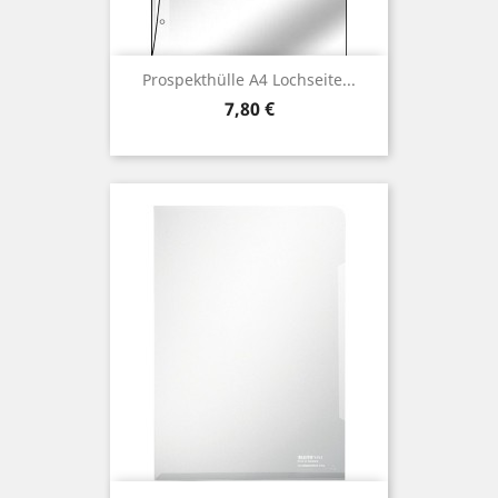
Prospekthülle A4 Lochseite...
Preis
7,80 €