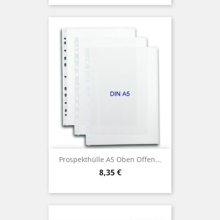
Prospekthülle A5 Oben Offen...
Preis
8,35 €