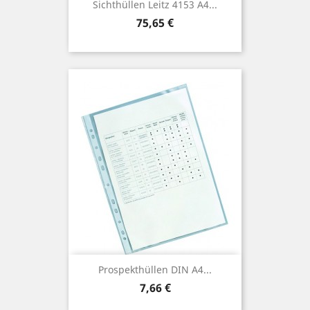
Sichthüllen Leitz 4153 A4...
Preis
75,65 €
Prospekthüllen DIN A4...
Preis
7,66 €