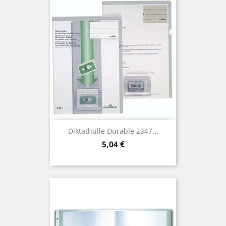
Diktathülle Durable 2347...
Preis
5,04 €