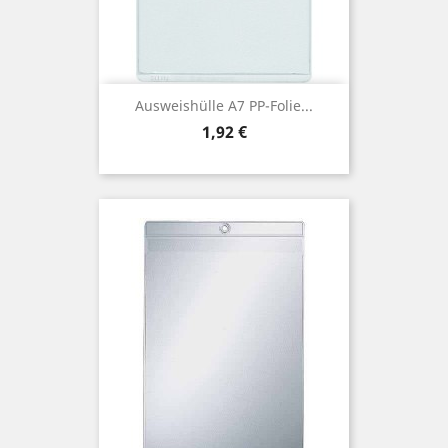
Ausweishülle A7 PP-Folie...
Preis
1,92 €