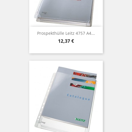
Prospekthülle Leitz 4757 A4...
Preis
12,37 €