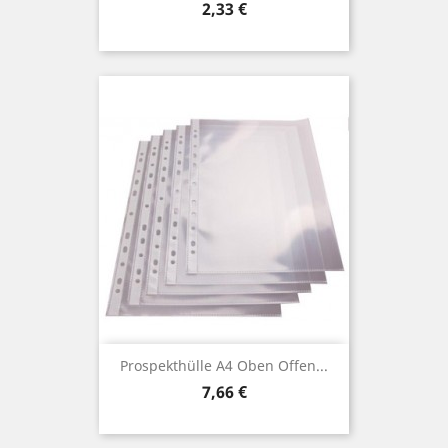
Preis
2,33 €
Prospekthülle A4 Oben Offen...
Preis
7,66 €