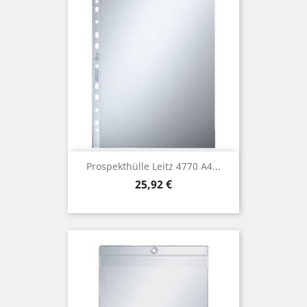
Prospekthülle Leitz 4770 A4...
Preis
25,92 €