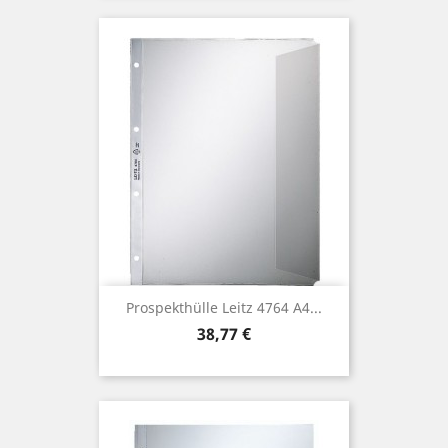
Prospekthülle Leitz 4764 A4...
Preis
38,77 €