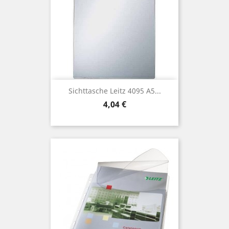
Sichttasche Leitz 4095 A5...
Preis
4,04 €