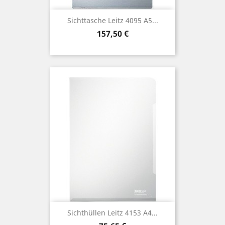
Sichttasche Leitz 4095 A5...
Preis
157,50 €
Sichthüllen Leitz 4153 A4...