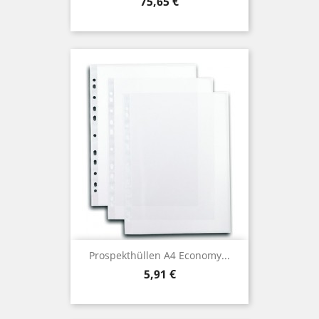
Preis
75,65 €
Prospekthüllen A4 Economy...
Preis
5,91 €