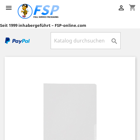
shopping_cart


Seit 1999 inhabergeführt – FSP-online.com
