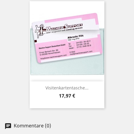
Visitenkartentasche...
Preis
17,97 €
Kommentare (0)
chat