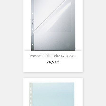
Prospekthülle Leitz 4784 A4...
Preis
74,53 €