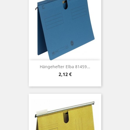
Hängehefter Elba 81459...
Preis
2,12 €