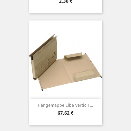
Preis
2,36 €
Hängemappe Elba Vertic 1...
Preis
67,62 €