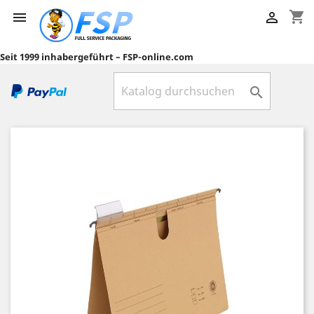
shopping_cart


Seit 1999 inhabergeführt – FSP-online.com
