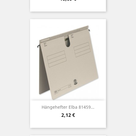
Hängehefter Elba 81459...
Preis
2,12 €