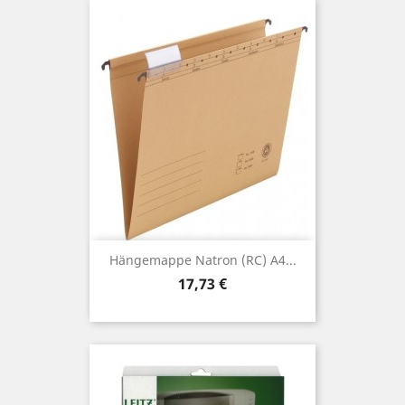
Hängemappe Natron (RC) A4...
Preis
17,73 €