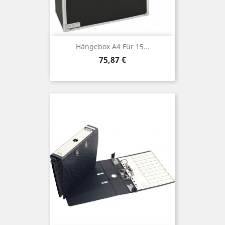
Hängebox A4 Für 15...
Preis
75,87 €