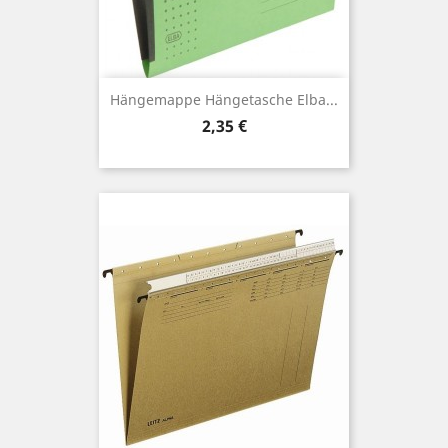
Hängemappe Hängetasche Elba...
Preis
2,35 €