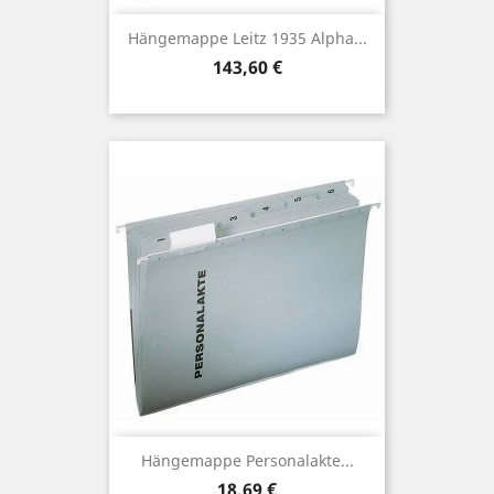
Hängemappe Leitz 1935 Alpha...
Preis
143,60 €
Hängemappe Personalakte...
Preis
18,69 €