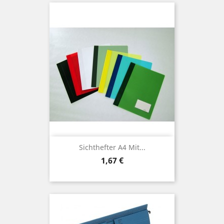
Sichthefter A4 Mit...
Preis
1,67 €