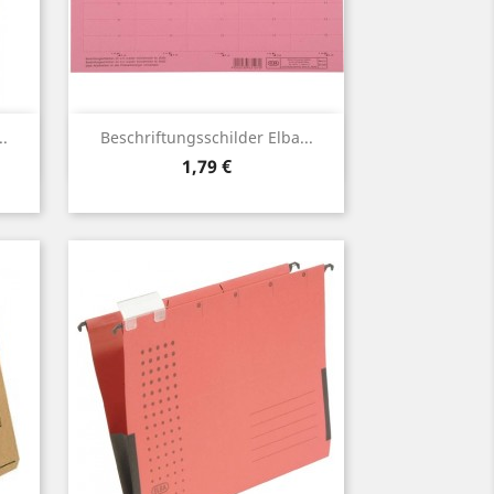
Vorschau

.
Beschriftungsschilder Elba...
Preis
1,79 €