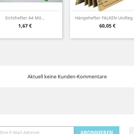
Vorschau
Vorschau


Sichthefter A4 Mit...
Hängehefter FALKEN UniReg 4
Preis
Preis
1,67 €
60,05 €
Aktuell keine Kunden-Kommentare