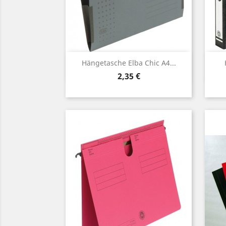
Vorschau

Hängetasche Elba Chic A4...
Preis
2,35 €