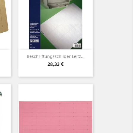
Vorschau

Beschriftungsschilder Leitz...
Preis
28,33 €