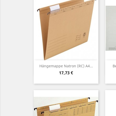
Vorschau

Hängemappe Natron (RC) A4...
Be
Preis
17,73 €