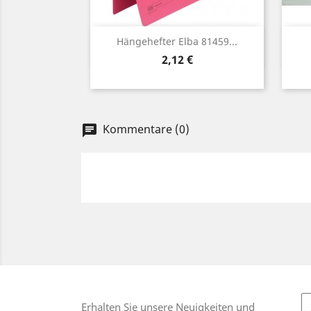
Vorschau

Hängehefter Elba 81459...
Preis
2,12 €
Kommentare (0)
chat
Erhalten Sie unsere Neuigkeiten und