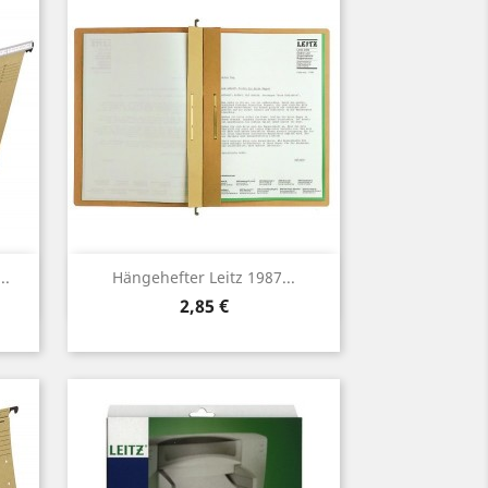
Vorschau

..
Hängehefter Leitz 1987...
Preis
2,85 €