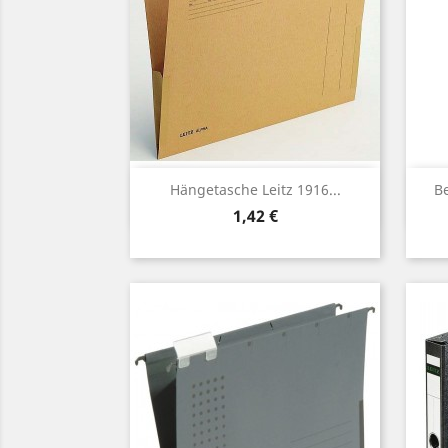
Vorschau

Hängetasche Leitz 1916...
Be
Preis
1,42 €