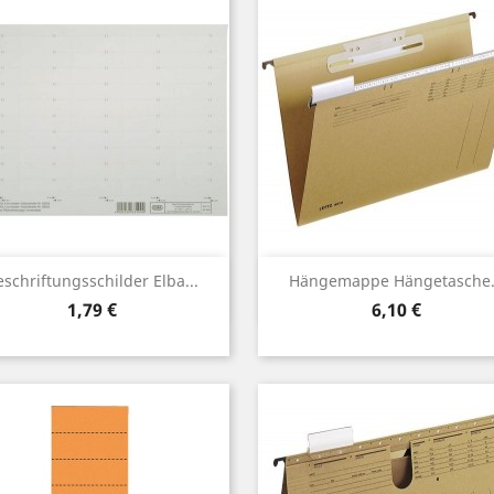
Vorschau
Vorschau


schriftungsschilder Elba...
Hängemappe Hängetasche.
Preis
Preis
1,79 €
6,10 €