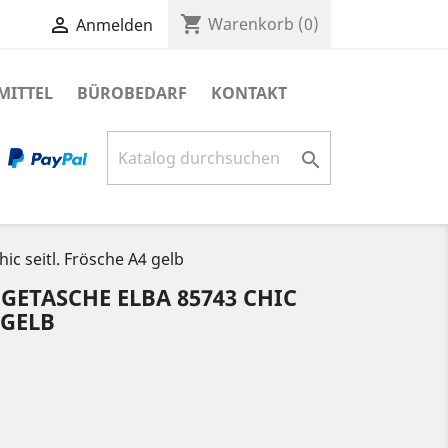
shopping_cart

Warenkorb
(0)
Anmelden
MITTEL
BÜROBEDARF
KONTAKT

 seitl. Frösche A4 gelb
ETASCHE ELBA 85743 CHIC
 GELB