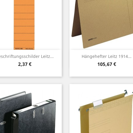
Vorschau
Vorschau


schriftungsschilder Leitz...
Hängehefter Leitz 1914...
Preis
Preis
2,37 €
105,67 €