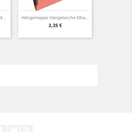
Vorschau

...
Hängemappe Hängetasche Elba...
Preis
2,35 €
Facebook
Twitter
RSS