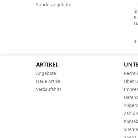
Sonderangebote
Si
Ko
D
g
ARTIKEL
UNT
Angebote
Rechtl
Neue Artikel
Über 
Verkaufshits
Impre
Datens
Allge
Zahlu
Kontak
Sitem
Shops