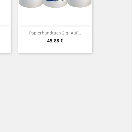
Vorschau

Papierhandtuch 2lg. Auf...
Preis
45,88 €