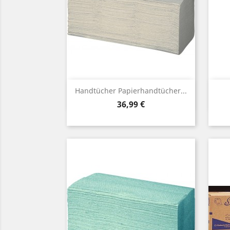
Vorschau

Handtücher Papierhandtücher...
Preis
36,99 €