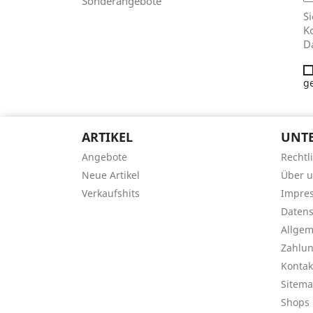
Sonderangebote
Si
Ko
D
g
ARTIKEL
UNT
Angebote
Rechtl
Neue Artikel
Über 
Verkaufshits
Impre
Datens
Allge
Zahlu
Kontak
Sitem
Shops