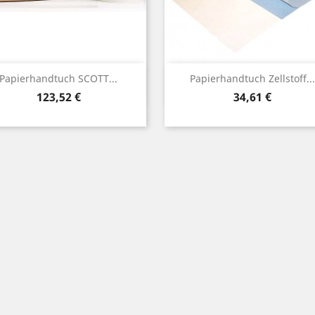
Vorschau
Vorschau


Papierhandtuch SCOTT...
Papierhandtuch Zellstoff...
Preis
Preis
123,52 €
34,61 €