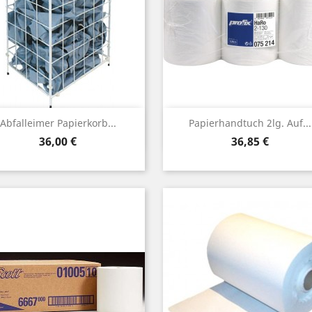
Vorschau
Vorschau


Abfalleimer Papierkorb...
Papierhandtuch 2lg. Auf...
Preis
Preis
36,00 €
36,85 €