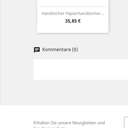
Vorschau

Handtücher Papierhandtücher...
Preis
35,85 €
Kommentare (0)
chat
Erhalten Sie unsere Neuigkeiten und