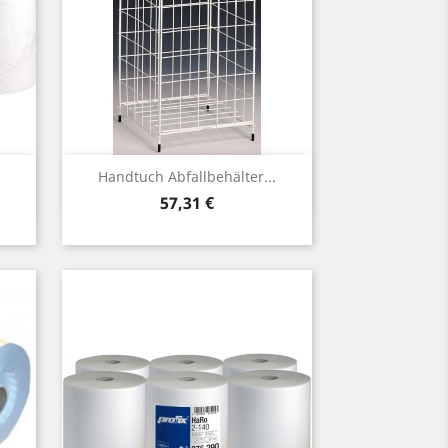
Vorschau

Handtuch Abfallbehälter...
Preis
57,31 €