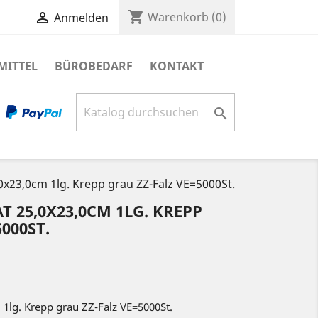
shopping_cart

Warenkorb
(0)
Anmelden
MITTEL
BÜROBEDARF
KONTAKT

x23,0cm 1lg. Krepp grau ZZ-Falz VE=5000St.
25,0X23,0CM 1LG. KREPP
000ST.
1lg. Krepp grau ZZ-Falz VE=5000St.