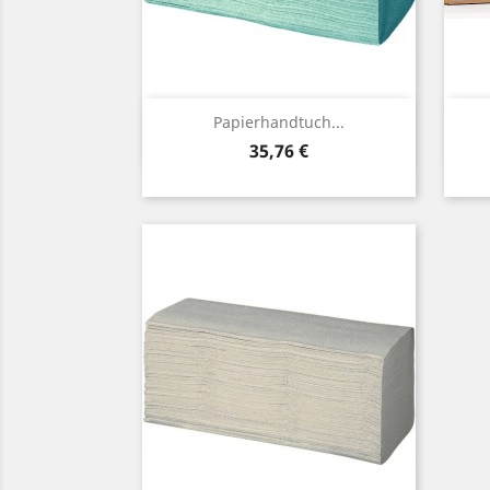
Vorschau

Papierhandtuch...
Preis
35,76 €