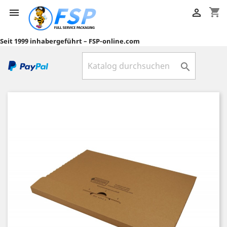
shopping_cart


Seit 1999 inhabergeführt – FSP-online.com
