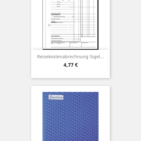
Reisekostenabrechnung Sigel...
Preis
4,77 €