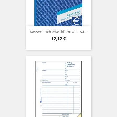
Kassenbuch Zweckform 426 A4...
Preis
12,12 €