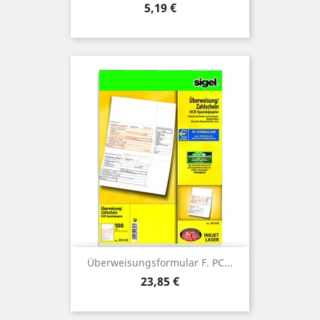
Preis
5,19 €
Überweisungsformular F. PC...
Preis
23,85 €