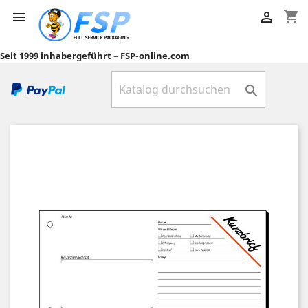
shopping_cart


Seit 1999 inhabergeführt – FSP-online.com
