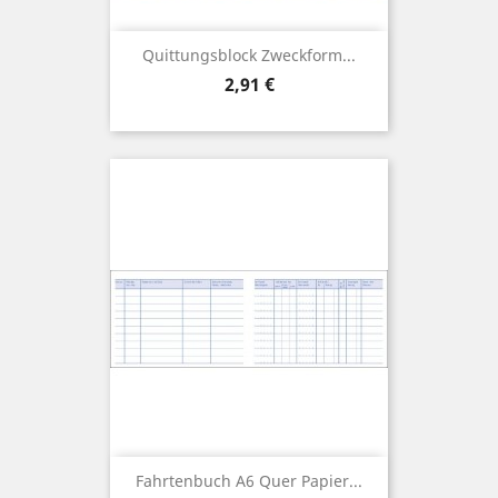
Quittungsblock Zweckform...
Preis
2,91 €
Fahrtenbuch A6 Quer Papier...