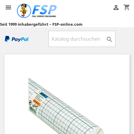
shopping_cart


Seit 1999 inhabergeführt – FSP-online.com
