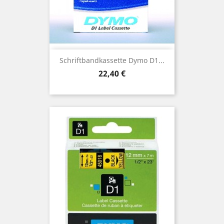
Schriftbandkassette Dymo D1...
Preis
22,40 €