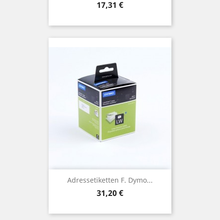
Preis
17,31 €
Adressetiketten F. Dymo...
Preis
31,20 €