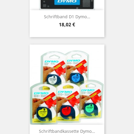
Schriftband D1 Dymo...
Preis
18,02 €
Schriftbandkassette Dymo...