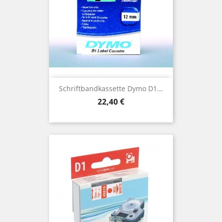
Schriftbandkassette Dymo D1...
Preis
22,40 €