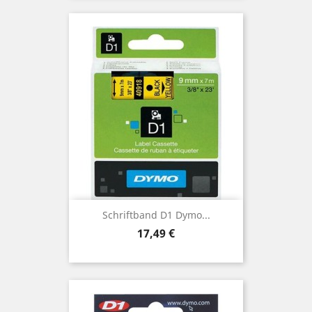
Schriftband D1 Dymo...
Preis
17,49 €