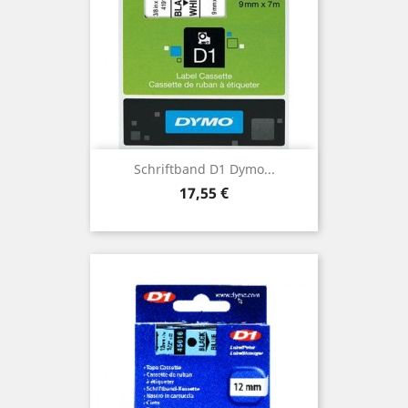
Schriftband D1 Dymo...
Preis
17,55 €