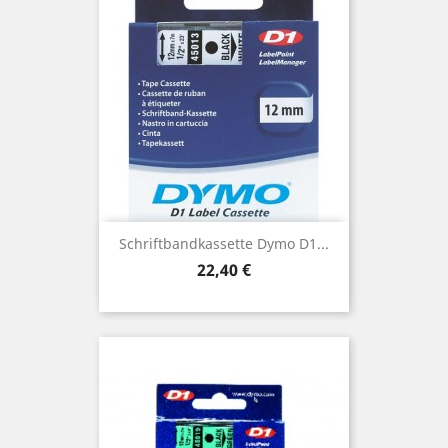
Schriftbandkassette Dymo D1...
Preis
22,40 €