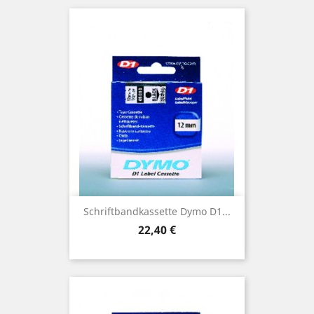
Schriftbandkassette Dymo D1...
Preis
22,40 €