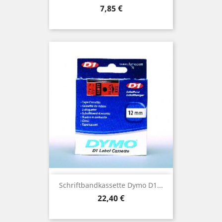
Preis
7,85 €
Schriftbandkassette Dymo D1...
Preis
22,40 €