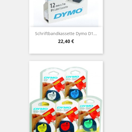
Schriftbandkassette Dymo D1...
Preis
22,40 €