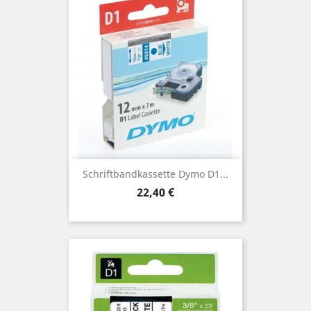
Schriftbandkassette Dymo D1...
Preis
22,40 €