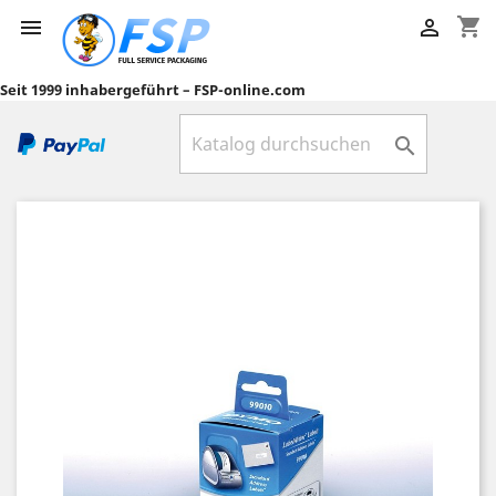
shopping_cart


Seit 1999 inhabergeführt – FSP-online.com
