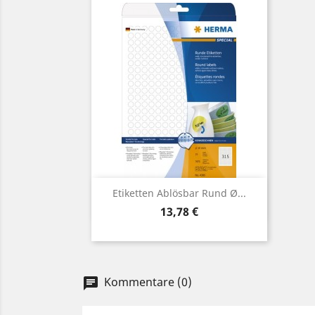
Vorschau

Etiketten Ablösbar Rund Ø...
Preis
13,78 €
Kommentare (0)
chat