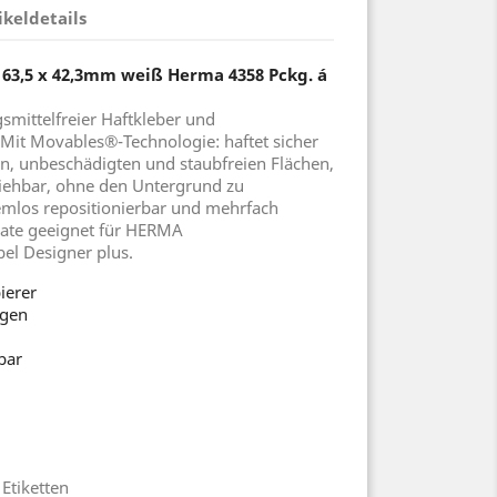
ikeldetails
 63,5 x 42,3mm weiß Herma 4358 Pckg. á
gsmittelfreier Haftkleber und
Mit Movables®-Technologie: haftet sicher
nen, unbeschädigten und staubfreien Flächen,
ziehbar, ohne den Untergrund zu
mlos repositionierbar und mehrfach
mate geeignet für HERMA
el Designer plus.
ierer
ogen
bar
 Etiketten