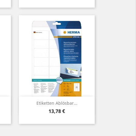
Vorschau

Etiketten Ablösbar...
Preis
13,78 €