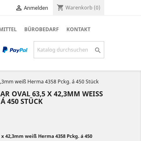
shopping_cart

Warenkorb
(0)
Anmelden
MITTEL
BÜROBEDARF
KONTAKT

 42,3mm weiß Herma 4358 Pckg. á 450 Stück
R OVAL 63,5 X 42,3MM WEISS H
 450 STÜCK
5 x 42,3mm weiß Herma 4358 Pckg. á 450