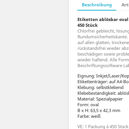
Beschreibung
Art
Etiketten ablösbar oval
450 Stück
Chlorfrei gebleicht, lösun
Rundumsicherheitskante. 
auf allen glatten, trocke
rückstandsfrei wieder ab
beschädigen sowie proble
wieder haftend. Alle For
Beschriftungssoftware Lab
Eignung: Inkjet/Laser/Kop
Etikettenträger: auf A4-B
Klebung: selbstklebend
Klebebeständigkeit: ablös
Material: Spezialpapier
Form: oval
B x H: 63,5 x 42,3 mm
Farbe: weiß
VE: 1 Packung á 450 Stück