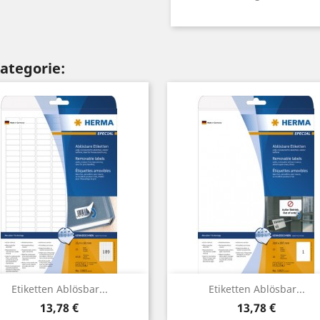
Kategorie:
Vorschau
Vorschau


Etiketten Ablösbar...
Etiketten Ablösbar...
Preis
Preis
13,78 €
13,78 €