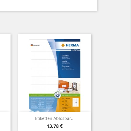
Vorschau

Etiketten Ablösbar...
Preis
13,78 €