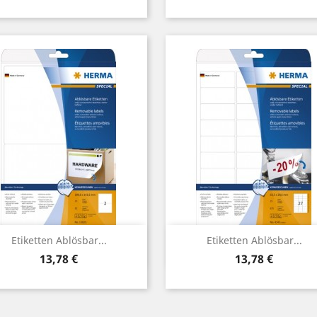
Vorschau
Vorschau


Etiketten Ablösbar...
Etiketten Ablösbar...
Preis
Preis
13,78 €
13,78 €