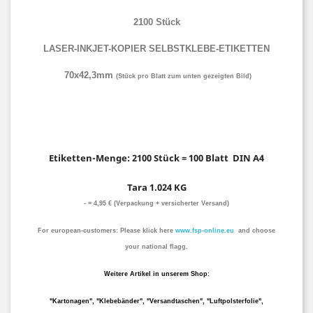
2100 Stück
LASER-INKJET-KOPIER SELBSTKLEBE-ETIKETTEN
70x42,3mm
(Stück pro Blatt zum unten gezeigten Bild)
Etiketten-Menge: 2100 Stück = 100 Blatt DIN A4
Tara 1.024 KG
- = 4,95 € (Verpackung + versicherter Versand)
For
european-customers: Please klick here
www.fsp-online.eu
and choose
your national flagg.
Weitere Artikel in unserem Shop:
"Kartonagen", "Klebebänder", "Versandtaschen", "Luftpolsterfolie",