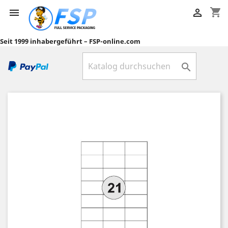
shopping_cart


Seit 1999 inhabergeführt – FSP-online.com
