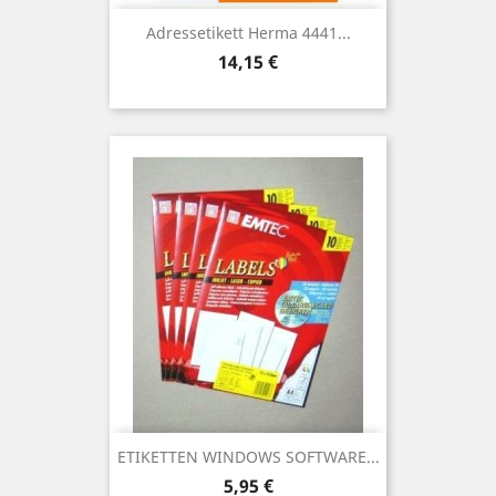
Adressetikett Herma 4441...
Preis
14,15 €
ETIKETTEN WINDOWS SOFTWARE...
Preis
5,95 €