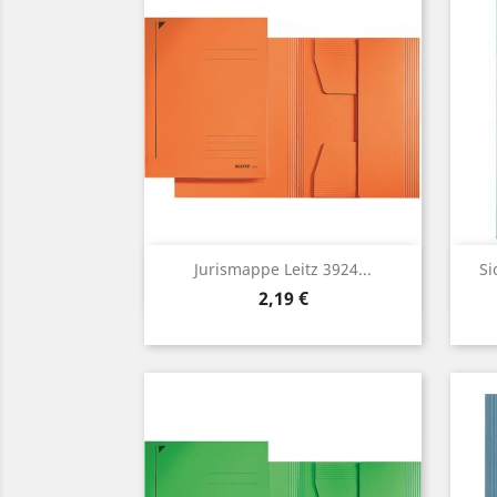
Vorschau

Jurismappe Leitz 3924...
Si
Preis
2,19 €