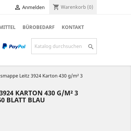
shopping_cart

Warenkorb
(0)
Anmelden
MITTEL
BÜROBEDARF
KONTAKT

ismappe Leitz 3924 Karton 430 g/m² 3
3924 KARTON 430 G/M² 3
50 BLATT BLAU