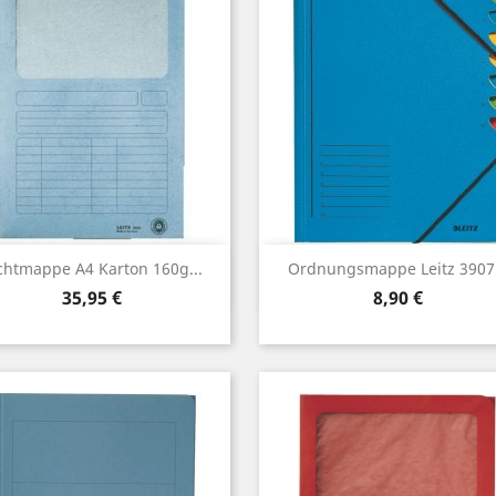
Vorschau
Vorschau


chtmappe A4 Karton 160g...
Ordnungsmappe Leitz 3907.
Preis
Preis
35,95 €
8,90 €