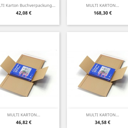
Vorschau
Vorschau


TI Karton Buchverpackung...
MULTI KARTON...
Preis
Preis
42,08 €
168,30 €
Vorschau
Vorschau


MULTI KARTON...
MULTI KARTON...
Preis
Preis
46,82 €
34,58 €