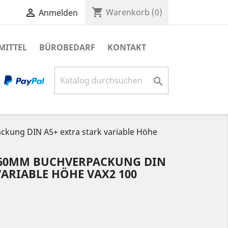
shopping_cart

Warenkorb
(0)
Anmelden
MITTEL
BÜROBEDARF
KONTAKT

kung DIN A5+ extra stark variable Höhe
X60MM BUCHVERPACKUNG DIN
VARIABLE HÖHE VAX2 100