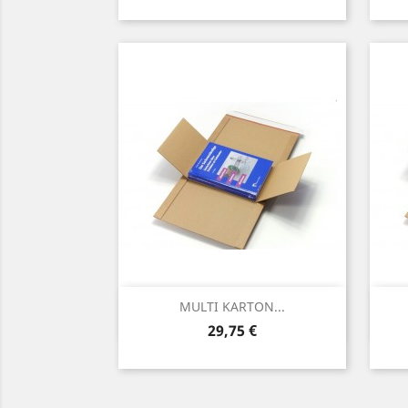
Vorschau

MULTI KARTON...
Preis
29,75 €