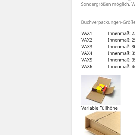
Sondergrößen möglich. We
Buchverpackungen-Größe
VAX1
Innenmaß: 23
VAX2
Innenmaß: 25
VAX3
Innenmaß: 30
VAX4
Innenmaß: 35
VAX5
Innenmaß: 35
VAX6
Innenmaß: 44
Variable Füllhöhe