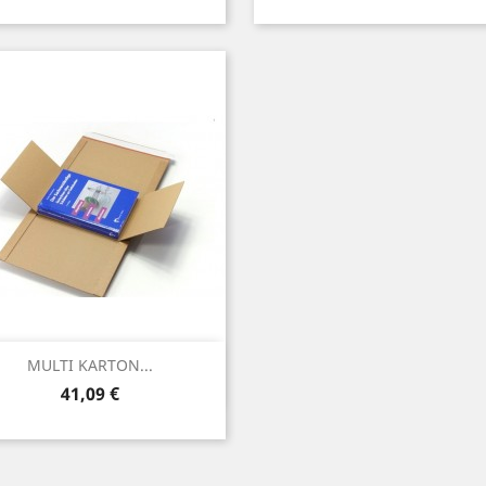
Vorschau

MULTI KARTON...
Preis
41,09 €