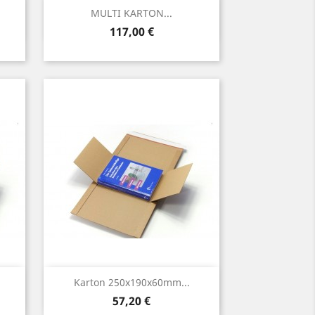
Vorschau

MULTI KARTON...
Preis
117,00 €
Vorschau

Karton 250x190x60mm...
Preis
57,20 €