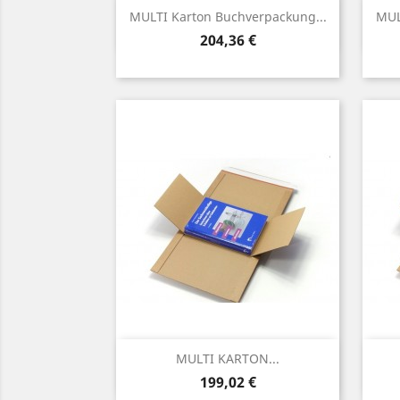
Vorschau

MULTI Karton Buchverpackung...
MUL
Preis
204,36 €
Vorschau

MULTI KARTON...
Preis
199,02 €