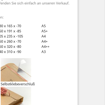
nden Sie sich einfach an unseren Verkauf.
n:
0 x 165 x -70
A5
0 x 191 x -85
A5+
5 x 235 x -105
A4
0 x 260 x -70
A4+
0 x 320 x -80
A4++
0 x 310 x -90
A3
Selbstklebeverschluß